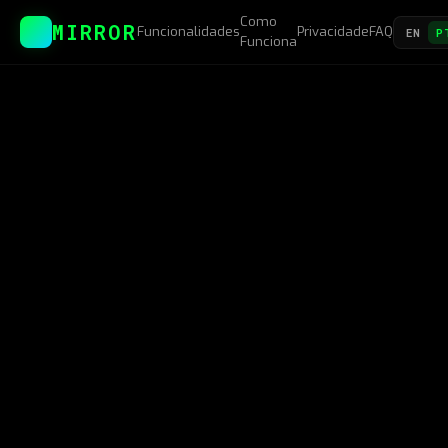
Como
MIRROR
Funcionalidades
Privacidade
FAQ
EN
P
Funciona